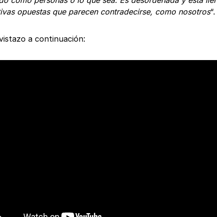
o como personas o lo que sea. Es desordenada y está lle
ivas opuestas que parecen contradecirse, como nosotros
“.
vistazo a continuación: