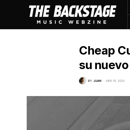
Cheap Cu
su nuevo
BY
JUAN
ABR 19, 2020