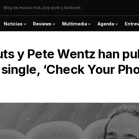
Blog de música rock, pop punk y hardcore.
Noticias
Reviews
Multimedia
Agenda
Entrev
ts y Pete Wentz han pu
 single, ‘Check Your Ph