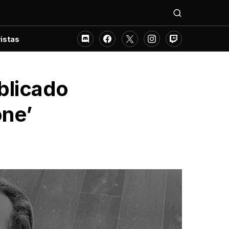
istas
blicado
one’