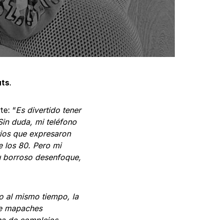
uts
.
te: “
Es divertido tener
Sin duda, mi teléfono
rios que expresaron
e los 80. Pero mi
su borroso desenfoque,
o al mismo tiempo, la
de mapaches