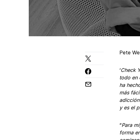
Pete We
‘
Check Y
todo en 
ha hecho
más fáci
adicción
y es el 
“
Para mí
forma en