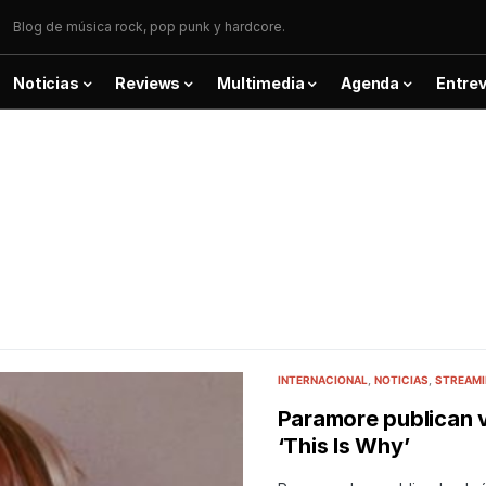
Blog de música rock, pop punk y hardcore.
Noticias
Reviews
Multimedia
Agenda
Entrev
INTERNACIONAL
NOTICIAS
STREAM
Paramore publican v
‘This Is Why’