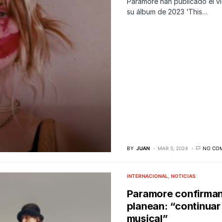
Paramore han publicado el ví
su álbum de 2023 ‘This…
BY
JUAN
MAR 3, 2024
NO CO
INTERNACIONAL
NOTICIAS
Paramore confirman
planean: “continuar
musical”