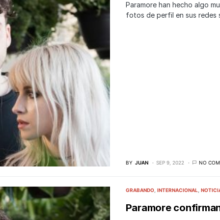
Paramore han hecho algo muy
fotos de perfil en sus redes 
BY
JUAN
SEP 9, 2022
NO COM
GRABANDO
INTERNACIONAL
NOTICI
Paramore confirman