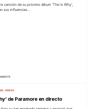
a canción de su próximo álbum ‘This Is Why‘,
n sus influencias.…
MMENTS
ING
VIDEOS
Why’ de Paramore en directo
hizo su tan esperado regreso y anunció que