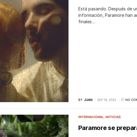
Está pasando. Después de un
información, Paramore han a
finales…
BY
JUAN
SEP 16, 2022
NO CO
INTERNACIONAL
NOTICIAS
Paramore se prepar