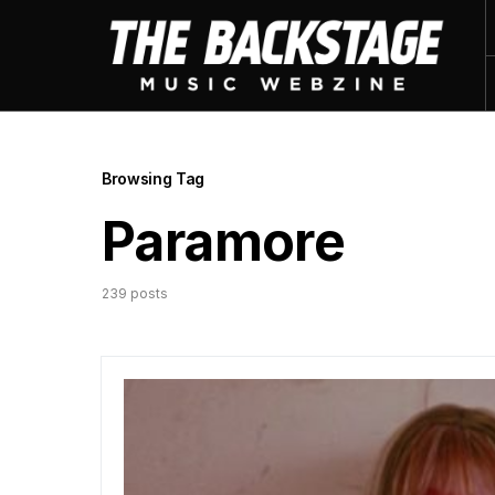
Browsing Tag
Paramore
239 posts