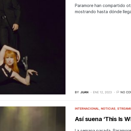
Paramore han compartido otr
mostrando hasta dónde llega
BY
JUAN
ENE 12, 2023
NO CO
INTERNACIONAL
NOTICIAS
STREAM
Así suena ‘This Is 
La semana pasada, Paramore 