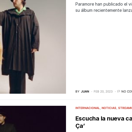
Paramore han publicado el vi
su álbum recientemente lan
BY
JUAN
FEB 20, 2023
NO CO
INTERNACIONAL
NOTICIAS
STREAM
Escucha la nueva c
Ça’