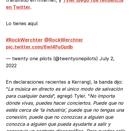
transmitió en Internet, y
Tyler luego fue tendencia
en Twitter
.
Lo tienes aquí:
#RockWerchter
@RockWerchter
pic.twitter.com/6wI4FuGpdb
— twenty one pilots (@twentyonepilots)
July 2,
2022
En declaraciones recientes a Kerrang!, la banda dijo:
“
La música en directo es el único modo de salvación
para cualquier banda
”, agregó Tyler. “
No importa
dónde vivas, puedes hacer conciertos. Puede que no
estés cerca de ‘la industria’, puede que no tengas una
conexión, puede que no conozcas a alguien que
conozca a alguien que pueda ayudarte a salir y