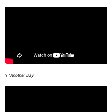
Y ‘
Another Day
‘: